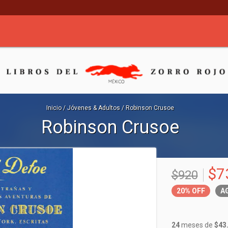
Inicio
/
Jóvenes & Adultos
/
Robinson Crusoe
Robinson Crusoe
$7
$920
20%
OFF
A
24
meses de
$43