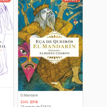
El Mandarín
$395
$316
24
meses de
$18.54