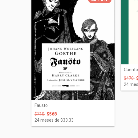
Cuento
$470
24
mes
Fausto
$710
$568
24
meses de
$33.33