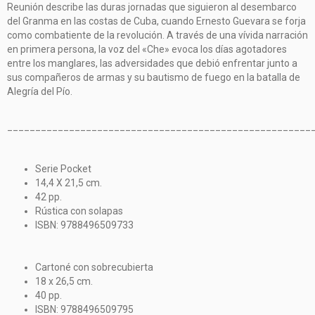
Reunión describe las duras jornadas que siguieron al desembarco
del Granma en las costas de Cuba, cuando Ernesto Guevara se forja
como combatiente de la revolución. A través de una vívida narración
en primera persona, la voz del «Che» evoca los días agotadores
entre los manglares, las adversidades que debió enfrentar junto a
sus compañeros de armas y su bautismo de fuego en la batalla de
Alegría del Pío.
______________________________________________________
Serie Pocket
14,4 X 21,5 cm.
42 pp.
Rústica con solapas
ISBN: 9788496509733
Cartoné con sobrecubierta
18 x 26,5 cm.
40 pp.
ISBN: 9788496509795