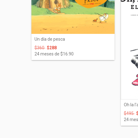
Un día de pesca
$360
$288
24
meses de
$16.90
Oh la l'
$495
24
mes