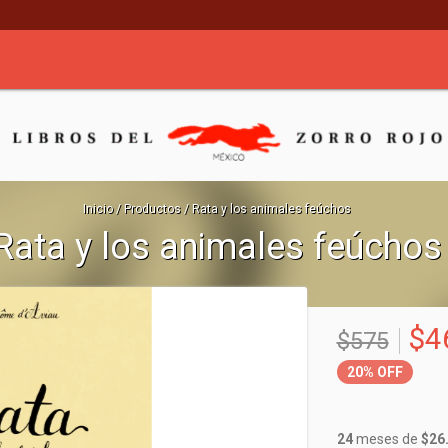
Inicio
/
Productos
/
Rata y los animales feúchos
Rata y los animales feúchos
$4
$575
20%
OFF
24
meses de
$26