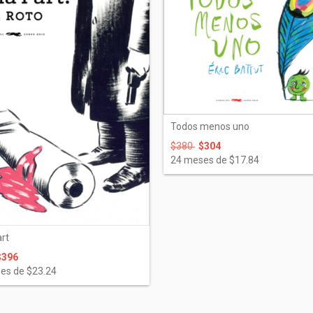
Todos menos uno
$380
$304
24
meses de
$17.84
art
$396
es de
$23.24