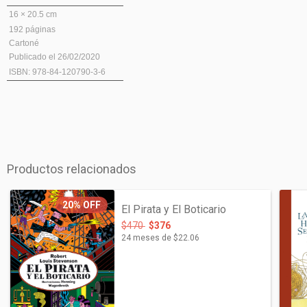
16 × 20.5 cm
192 páginas
Cartoné
Publicado el 26/02/2020
ISBN: 978-84-120790-3-6
Productos relacionados
20%
OFF
El Pirata y El Boticario
$470
$376
24
meses de
$22.06