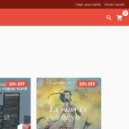
Crear una cuenta
Iniciar sesión
0
20%
OFF
20%
OFF