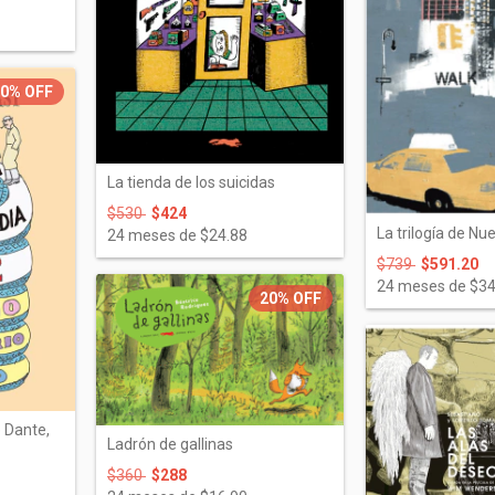
20%
OFF
La tienda de los suicidas
$530
$424
La trilogía de Nu
24
meses de
$24.88
$739
$591.20
24
meses de
$34
20%
OFF
 Dante,
Ladrón de gallinas
$360
$288