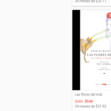
24
meses de
$25.11
Las flores del mal
$680
$544
24
meses de
$31.92