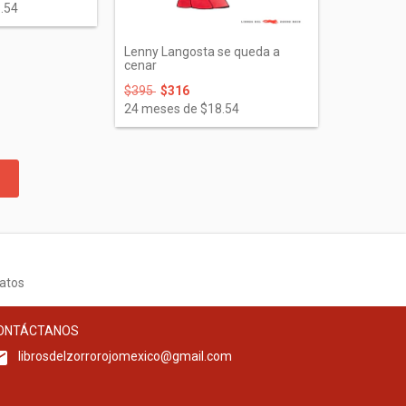
.54
Lenny Langosta se queda a
cenar
$395
$316
24
meses de
$18.54
atos
ONTÁCTANOS
librosdelzorrorojomexico@gmail.com