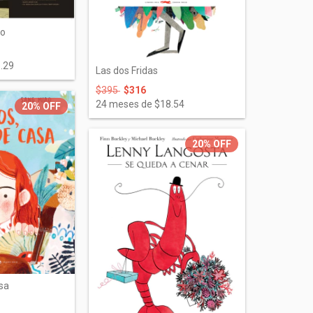
eo
.29
Las dos Fridas
$395
$316
24
meses de
$18.54
20%
OFF
20%
OFF
asa