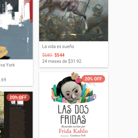
La vida es sueño
$680
$544
24
meses de
$31.92
eva York
20%
OFF
.69
20%
OFF