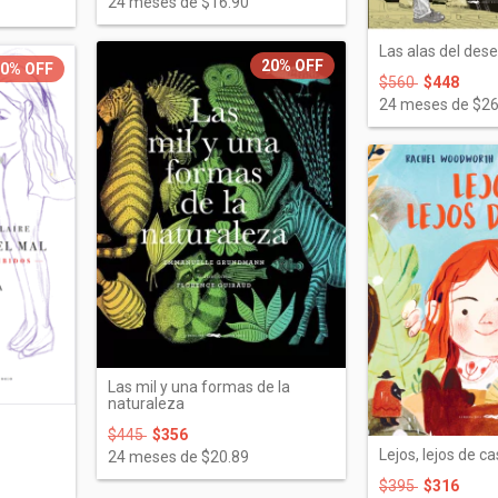
24
meses de
$16.90
Las alas del des
20%
OFF
20%
OFF
$560
$448
24
meses de
$26
Las mil y una formas de la
naturaleza
$445
$356
Lejos, lejos de c
24
meses de
$20.89
$395
$316