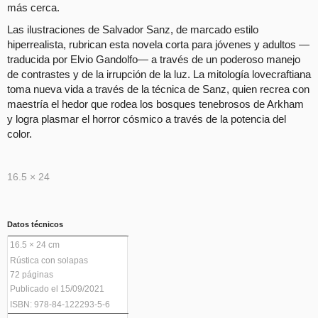
más cerca.
Las ilustraciones de Salvador Sanz, de marcado estilo
hiperrealista, rubrican esta novela corta para jóvenes y adultos —
traducida por Elvio Gandolfo— a través de un poderoso manejo
de contrastes y de la irrupción de la luz. La mitología lovecraftiana
toma nueva vida a través de la técnica de Sanz, quien recrea con
maestría el hedor que rodea los bosques tenebrosos de Arkham
y logra plasmar el horror cósmico a través de la potencia del
color.
16.5 × 24
Datos técnicos
16.5 × 24 cm
Rústica con solapas
72 páginas
Publicado el 15/09/2021
ISBN: 978-84-122293-5-6