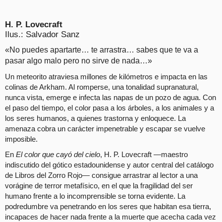
H. P. Lovecraft
Ilus.: Salvador Sanz
«No puedes apartarte… te arrastra… sabes que te va a
pasar algo malo pero no sirve de nada…»
Un meteorito atraviesa millones de kilómetros e impacta en las
colinas de Arkham. Al romperse, una tonalidad supranatural,
nunca vista, emerge e infecta las napas de un pozo de agua. Con
el paso del tiempo, el color pasa a los árboles, a los animales y a
los seres humanos, a quienes trastorna y enloquece. La
amenaza cobra un carácter impenetrable y escapar se vuelve
imposible.
En
El color que cayó del cielo
, H. P. Lovecraft —maestro
indiscutido del gótico estadounidense y autor central del catálogo
de Libros del Zorro Rojo— consigue arrastrar al lector a una
vorágine de terror metafísico, en el que la fragilidad del ser
humano frente a lo incomprensible se torna evidente. La
podredumbre va penetrando en los seres que habitan esa tierra,
incapaces de hacer nada frente a la muerte que acecha cada vez