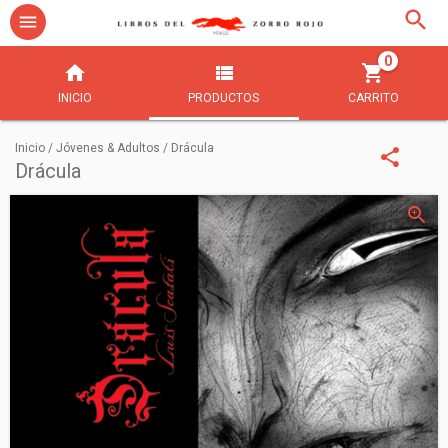
0
INICIO
PRODUCTOS
CARRITO
Inicio
/
Jóvenes & Adultos
/
Drácula
Drácula