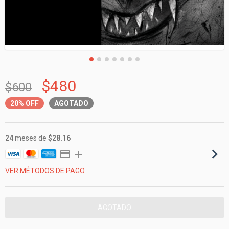
$480
$600
20%
OFF
AGOTADO
24
meses de
$28.16
VER MÉTODOS DE PAGO