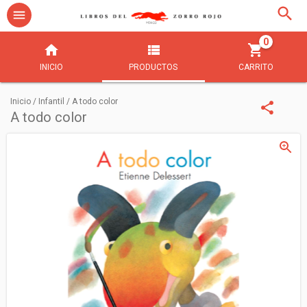
0
INICIO
PRODUCTOS
CARRITO
Inicio
/
Infantil
/
A todo color
A todo color