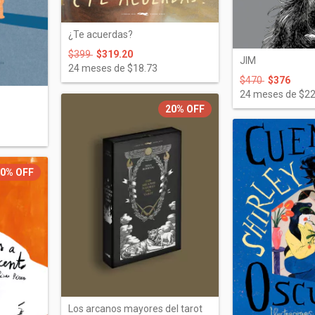
¿Te acuerdas?
$399
$319.20
JIM
24
meses de
$18.73
$470
$376
24
meses de
$22
20%
OFF
20%
OFF
Los arcanos mayores del tarot