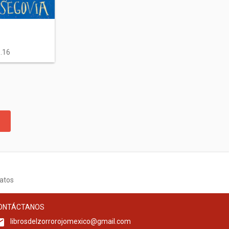
.16
atos
ONTÁCTANOS
librosdelzorrorojomexico@gmail.com