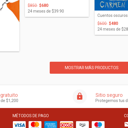
$850
$680
24
meses de
$39.90
Cuentos oscuros
$600
$480
24
meses de
$28
MOSTRAR MÁS PRODUCTOS
 gratuito
Sitio seguro
r de $1,200
Protegemos tus d
MÉTODOS DE PAGO
C