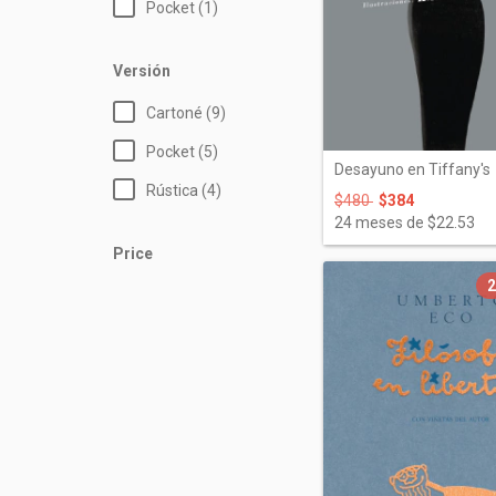
Pocket (1)
Versión
Cartoné (9)
Pocket (5)
Desayuno en Tiffany's
Rústica (4)
$480
$384
24
meses de
$22.53
Price