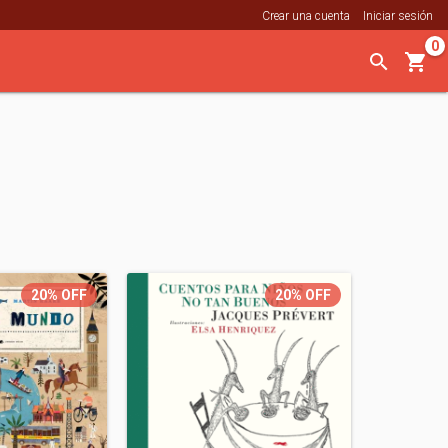
Crear una cuenta
Iniciar sesión
0
20%
OFF
20%
OFF