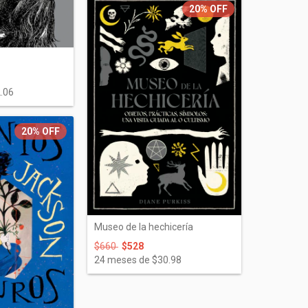
20%
OFF
.06
20%
OFF
Museo de la hechicería
$660
$528
24
meses de
$30.98