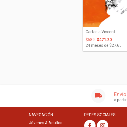
Cartas a Vincent
$589
$471.20
24
meses de
$27.65
Envío
a parti
NAVEGACIÓN
REDES SOCIALES
Jóvenes & Adultos