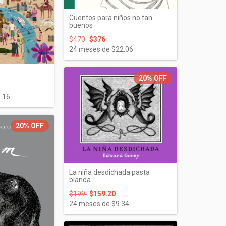
Cuentos para niños no tan
buenos
$470
$376
24
meses de
$22.06
20%
OFF
.16
20%
OFF
La niña desdichada pasta
blanda
$199
$159.20
24
meses de
$9.34