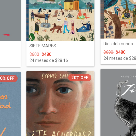
Ríos del mundo
SIETE MARES
$600
$480
$600
$480
24
meses de
$28
24
meses de
$28.16
20%
OFF
20%
OFF